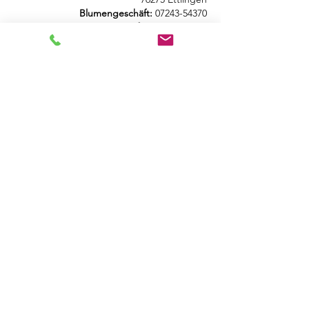
Blumengeschäft:
07243-54370
Café:
07243-543714
info@blumen-beetz.de
Öffnungszeiten Blumengeschäft
Montag geschlossen
Dienstag
9.00 -18.00
Uhr
Mittwoch
9.00 -13.30
Uhr
Donnerstag
9.00 - 18.00
Uhr
Freitag
9.00 - 18.00
Uhr
Samstag
10.00-14.00
Uhr
Sonntag geschlossen
Öffnungszeiten Café
Montag geschlossen
Dienstag
9.00 -18.00
Uhr
Mittwoch
9.00 -18.00
Uhr
Donnerstag
9.00 - 18.00
Uhr
Freitag
9.00 - 18.00
Uhr
Samstag
9.00-14.00
Uhr
Sonntag geschlossen