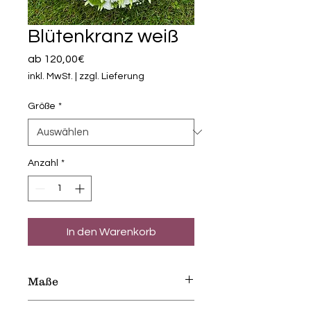
Blütenkranz weiß
Sale-
ab
120,00€
Preis
inkl. MwSt.
|
zzgl. Lieferung
Größe
*
Anzahl
*
In den Warenkorb
Maße
S
⌀ 30cm