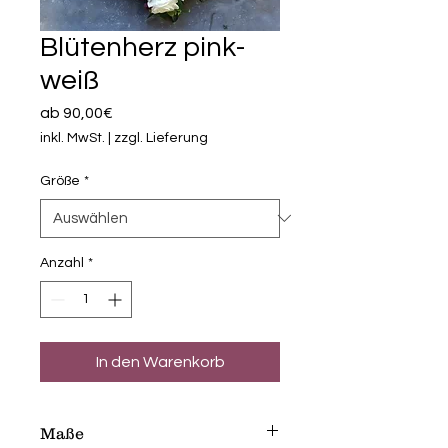
Blütenherz pink-
weiß
Sale-
ab
90,00€
Preis
inkl. MwSt.
|
zzgl. Lieferung
Größe
*
Anzahl
*
In den Warenkorb
Maße