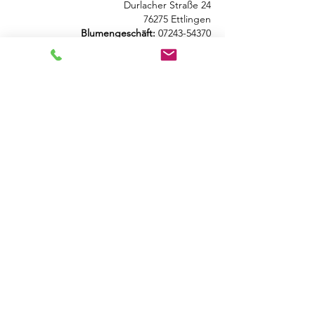
Durlacher Straße 24
76275 Ettlingen
Blumengeschäft:
07243-54370
Café:
07243-543714
info@blumen-beetz.de
Öffnungszeiten Blumengeschäft
Montag geschlossen
Dienstag
9.00 -18.00
Uhr
Mittwoch
9.00 -13.30
Uhr
Donnerstag
9.00 - 18.00
Uhr
Freitag
9.00 - 18.00
Uhr
Samstag
10.00-14.00
Uhr
Sonntag geschlossen
Öffnungszeiten Café
Montag geschlossen
Dienstag
9.00 -18.00
Uhr
Mittwoch
9.00 -18.00
Uhr
Donnerstag
9.00 - 18.00
Uhr
Freitag
9.00 - 18.00
Uhr
Samstag
9.00-14.00
Uhr
Sonntag geschlossen